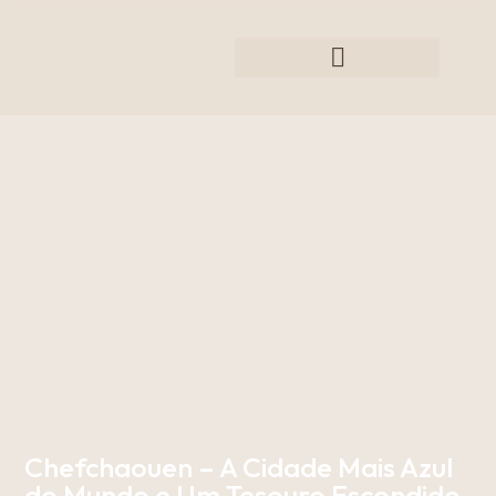
Chefchaouen – A Cidade Mais Azul
do Mundo e Um Tesouro Escondido