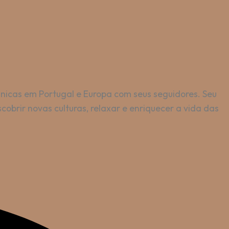
únicas em Portugal e Europa com seus seguidores. Seu
obrir novas culturas, relaxar e enriquecer a vida das