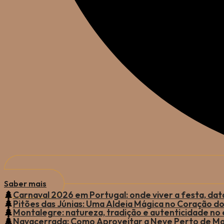
Saber mais
Carnaval 2026 em Portugal: onde viver a festa, data
Pitões das Júnias: Uma Aldeia Mágica no Coração d
Montalegre: natureza, tradição e autenticidade no
Navacerrada: Como Aproveitar a Neve Perto de Ma