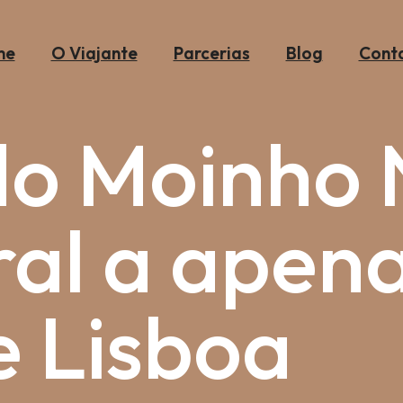
me
O Viajante
Parcerias
Blog
Cont
do Moinho 
ral a apen
e Lisboa