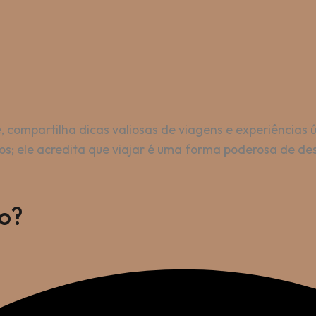
 compartilha dicas valiosas de viagens e experiências 
; ele acredita que viajar é uma forma poderosa de desc
o?