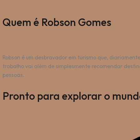
Quem é
Robson Gomes
Robson é um desbravador em turismo que, diariamente,
trabalho vai além de simplesmente recomendar destinos
pessoas.
Pronto para
explorar
o
mund