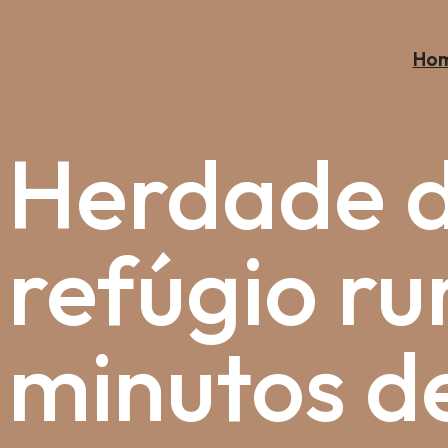
Ho
Herdade 
refúgio ru
minutos d