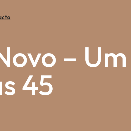
acto
Novo – Um
as 45