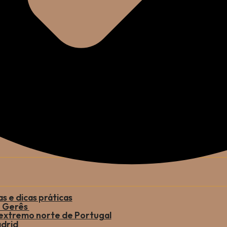
s e dicas práticas
o Gerês
 extremo norte de Portugal
drid