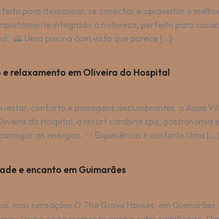
rfeito para descansar, se conectar e aproveitar o melh
letamente integrado à natureza, perfeito para casais,
al. 🌄 Uma piscina com vista que parece […]
o e relaxamento em Oliveira do Hospital
-estar, conforto e paisagens deslumbrantes, o Aqua Vill
liveira do Hospital, o resort combina spa, gastronomia
carregar as energias. ✨ Experiência e conforto Uma […]
idade e encanto em Guimarães
nos, mas sensações.O The Grove Houses, em Guimarães, 
a mais leve e cada momento ganha outro significado. Du