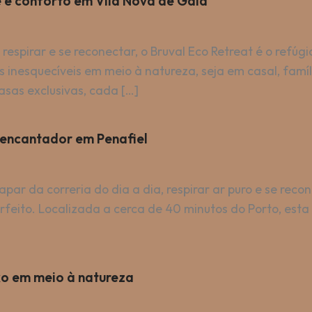
e e conforto em Vila Nova de Gaia
 respirar e se reconectar, o Bruval Eco Retreat é o refú
 inesquecíveis em meio à natureza, seja em casal, fam
asas exclusivas, cada […]
 encantador em Penafiel
par da correria do dia a dia, respirar ar puro e se rec
erfeito. Localizada a cerca de 40 minutos do Porto, est
xo em meio à natureza