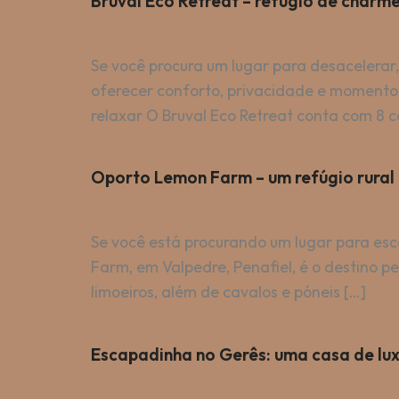
Bruval Eco Retreat – refúgio de charm
Se você procura um lugar para desacelerar,
oferecer conforto, privacidade e momentos
relaxar O Bruval Eco Retreat conta com 8 c
Oporto Lemon Farm – um refúgio rural
Se você está procurando um lugar para esca
Farm, em Valpedre, Penafiel, é o destino p
limoeiros, além de cavalos e póneis […]
Escapadinha no Gerês: uma casa de lu