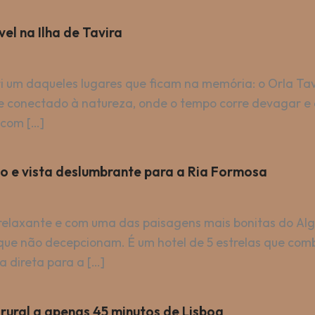
el na Ilha de Tavira
 um daqueles lugares que ficam na memória: o Orla Tav
e conectado à natureza, onde o tempo corre devagar e 
 com […]
to e vista deslumbrante para a Ria Formosa
 relaxante e com uma das paisagens mais bonitas do Al
s que não decepcionam. É um hotel de 5 estrelas que c
a direta para a […]
rural a apenas 45 minutos de Lisboa