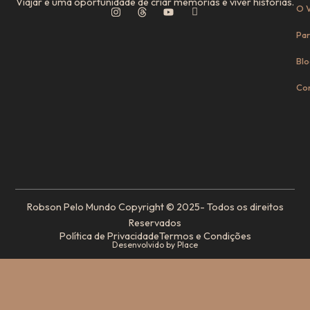
Viajar é uma oportunidade de criar memórias e viver histórias.
O V
Par
Blo
Co
Robson Pelo Mundo Copyright © 2025- Todos os direitos
Reservados
Política de Privacidade
Termos e Condições
Desenvolvido by Place